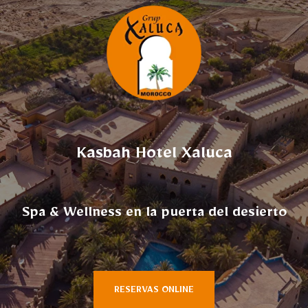
Kasbah Hotel Xaluca
Spa & Wellness en la puerta del desierto
RESERVAS ONLINE