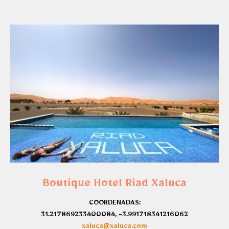
Boutique Hotel Riad Xaluca
COORDENADAS:
31.217869233400084, -3.991718341216062
xaluca@xaluca.com