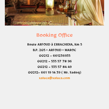
Booking Office
Route ARFOUD à ERRACHIDIA, Km 5
B.P. 205 • ARFOUD • MAROC
00212 - 661236935
00212 - 535 57 78 96
00212 - 535 57 84 49
00212- 661 19 14 39 ( Mr. Sadoq)
xaluca@xaluca.com