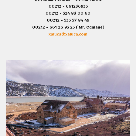
BOUMALEN DADES - OUARZAZATE
00212 - 661236935
00212 - 524 83 00 60
00212 - 535 57 84 49
00212 - 661 26 95 25 ( Mr. Odmane)
xaluca@xaluca.com