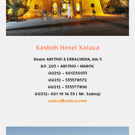
Kasbah Hotel Xaluca
Route ARFOUD à ERRACHIDIA, Km 5
B.P. 205 • ARFOUD • MAROC
00212 - 661236935
00212 - 535578572
00212 - 535577896
00212- 661 19 14 39 ( Mr. Sadoq)
xaluca@xaluca.com