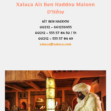
Xaluca Aït Ben Haddou Maison
D'Hôte
AÏT BEN HADDOU
00212 - 661236935
00212 - 535 57 84 50 / 51
00212 - 535 57 84 49
xaluca@xaluca.com