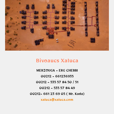
Bivoaucs Xaluca
MERZOUGA - ERG CHEBBI
00212 - 661236935
00212 - 535 57 84 50 / 51
00212 - 535 57 84 49
00212- 661 23 69 05 ( Mr. Kada)
xaluca@xaluca.com