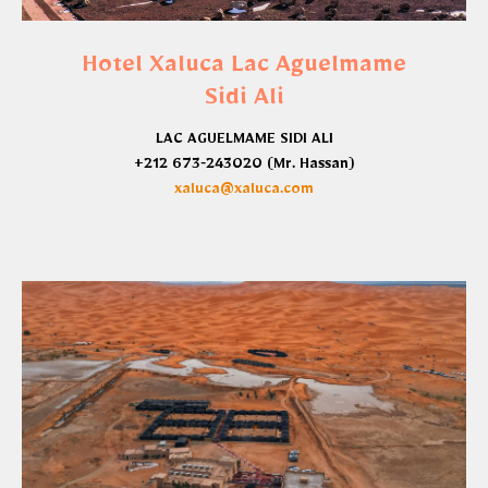
Hotel Xaluca Lac Aguelmame
Sidi Ali
LAC AGUELMAME SIDI ALI
‪+212 673‑243020‬ (Mr. Hassan)
xaluca@xaluca.com