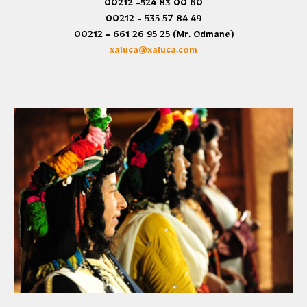
00212 -524 83 00 60
00212 - 535 57 84 49
00212 - 661 26 95 25 (Mr. Odmane)
xaluca@xaluca.com