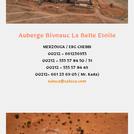
Auberge Bivoauc La Belle Etoile
MERZOUGA / ERG CHEBBI
00212 - 661236935
00212 - 535 57 84 50 / 51
00212 - 535 57 84 49
00212- 661 23 69 05 ( Mr. Kada)
xaluca@xaluca.com