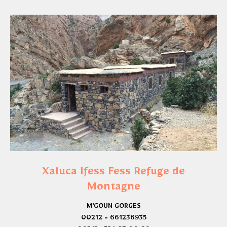
Xaluca Ifess Fess Refuge de
Montagne
M'GOUN GORGES
00212 - 661236935